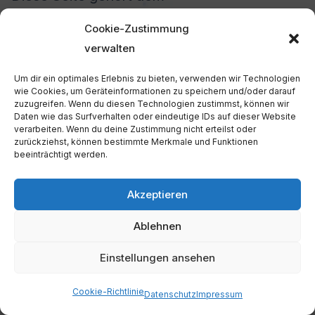
krankenkassennetz.de Netzwerk an.
Cookie-Zustimmung
verwalten
Geschäftsführer: Jürgen Kunze, Karsten
Leidloff
Um dir ein optimales Erlebnis zu bieten, verwenden wir Technologien
wie Cookies, um Geräteinformationen zu speichern und/oder darauf
zuzugreifen. Wenn du diesen Technologien zustimmst, können wir
Handelsregisternummer: HRB 214944
Daten wie das Surfverhalten oder eindeutige IDs auf dieser Website
verarbeiten. Wenn du deine Zustimmung nicht erteilst oder
(Amtsgericht Stendal)
zurückziehst, können bestimmte Merkmale und Funktionen
beeinträchtigt werden.
USt-IdNr.: DE235828638
Akzeptieren
Ablehnen
Impressum
|
Datenschutz
Einstellungen ansehen
© 2026 Krankenkassennetz.de GmbH
Cookie-Richtlinie
Datenschutz
Impressum